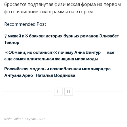
бросается подтянутая физическая форма на первом
фото и лишние килограммы на втором.
Recommended Post
7 мужей и 8 браков: история бурных романов Элизабет
Тейлор
«Обмани, но останься»: почему Анна Винтур — все
еще самая влиятельная женщина мира моды
Российская модель и возлюбленная миллиардера
Антуана Арно–Наталья Водянова
Кейт Райтер в купальнике