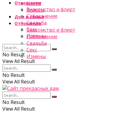
Отношения
Ногти
Знакомство и флирт
Волосы
Соблазнение
Дом и семья
Свадьба
Отношения
Секс
Знакомство и флирт
Измены
Соблазнение
Свадьба
Секс
No Result
Измены
View All Result
No Result
View All Result
No Result
View All Result