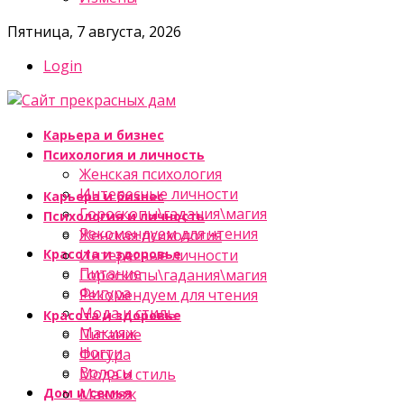
Пятница, 7 августа, 2026
Login
Карьера и бизнес
Психология и личность
Женская психология
Интересные личности
Карьера и бизнес
Гороскопы\гадания\магия
Психология и личность
Рекомендуем для чтения
Женская психология
Красота и здоровье
Интересные личности
Питание
Гороскопы\гадания\магия
Фигура
Рекомендуем для чтения
Мода и стиль
Красота и здоровье
Макияж
Питание
Ногти
Фигура
Волосы
Мода и стиль
Дом и семья
Макияж