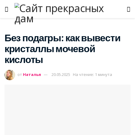
Без подагры: как вывести
кристаллы мочевой
кислоты
от
Наталья
20.05.2025
На чтение: 1 минута