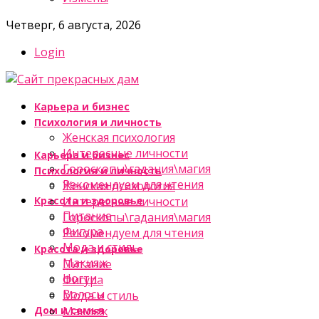
Четверг, 6 августа, 2026
Login
Карьера и бизнес
Психология и личность
Женская психология
Интересные личности
Карьера и бизнес
Гороскопы\гадания\магия
Психология и личность
Рекомендуем для чтения
Женская психология
Красота и здоровье
Интересные личности
Питание
Гороскопы\гадания\магия
Фигура
Рекомендуем для чтения
Мода и стиль
Красота и здоровье
Макияж
Питание
Ногти
Фигура
Волосы
Мода и стиль
Дом и семья
Макияж