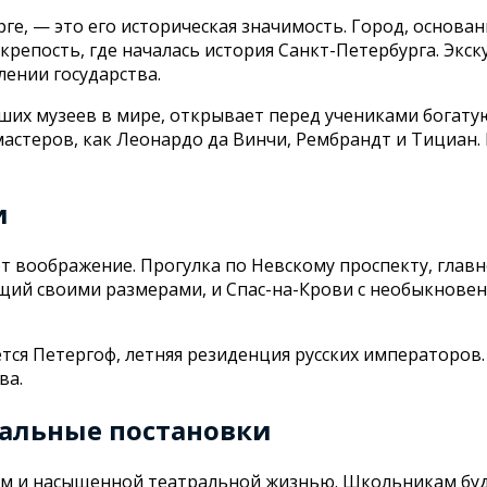
е, — это его историческая значимость. Город, основанн
репость, где началась история Санкт-Петербурга. Экск
влении государства.
их музеев в мире, открывает перед учениками богатую
мастеров, как Леонардо да Винчи, Рембрандт и Тициан
и
 воображение. Прогулка по Невскому проспекту, глав
ющий своими размерами, и Спас-на-Крови с необыкнове
ся Петергоф, летняя резиденция русских императоро
ва.
ральные постановки
ем и насыщенной театральной жизнью. Школьникам буд