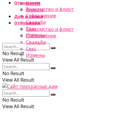
Отношения
Ногти
Знакомство и флирт
Волосы
Соблазнение
Дом и семья
Свадьба
Отношения
Секс
Знакомство и флирт
Измены
Соблазнение
Свадьба
Секс
No Result
Измены
View All Result
No Result
View All Result
No Result
View All Result