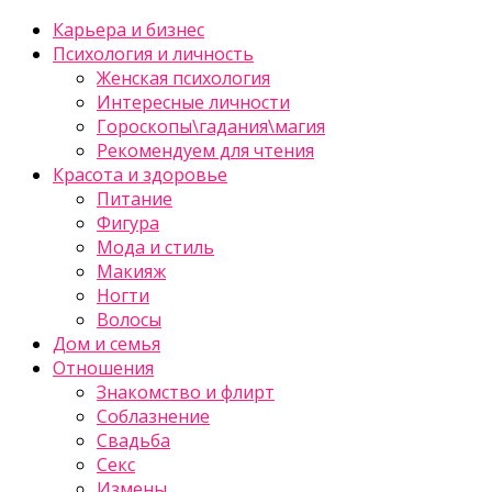
Карьера и бизнес
Психология и личность
Женская психология
Интересные личности
Гороскопы\гадания\магия
Рекомендуем для чтения
Красота и здоровье
Питание
Фигура
Мода и стиль
Макияж
Ногти
Волосы
Дом и семья
Отношения
Знакомство и флирт
Соблазнение
Свадьба
Секс
Измены