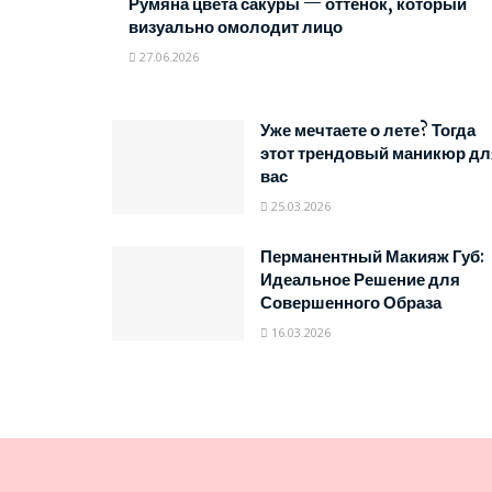
Румяна цвета сакуры — оттенок, который
визуально омолодит лицо
27.06.2026
Уже мечтаете о лете? Тогда
этот трендовый маникюр дл
вас
25.03.2026
Перманентный Макияж Губ:
Идеальное Решение для
Совершенного Образа
16.03.2026