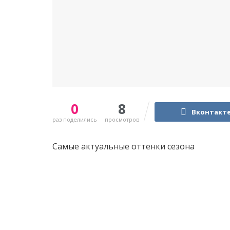
0
8
Вконтакт
раз поделились
просмотров
Самые актуальные оттенки сезона