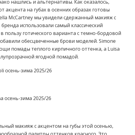
ко нашлись и альтернативы. Как оказалось,
т акцента на губах в осенних образах готовы
tella McCartney мы увидели сдержанный макияж с
ы бренда использовали самый классический
 в пользу готического варианта с темно-бордовой
добавили обесцвеченные брови моделей. Simone
ощи помады теплого кирпичного оттенка, а Luisa
олупрозрачной ягодной помадой.
льный макияж с акцентом на губы этой осенью,
нообразной палитры оттенков красного. Это