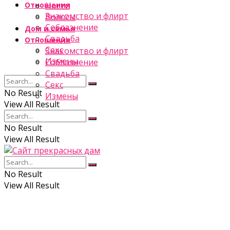
Отношения
Ногти
Знакомство и флирт
Волосы
Соблазнение
Дом и семья
Свадьба
Отношения
Секс
Знакомство и флирт
Измены
Соблазнение
Свадьба
Секс
No Result
Измены
View All Result
No Result
View All Result
No Result
View All Result