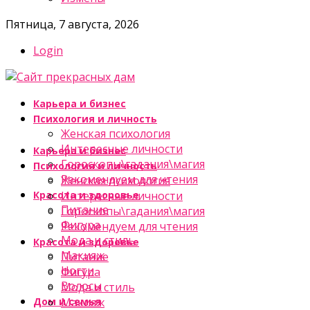
Пятница, 7 августа, 2026
Login
Карьера и бизнес
Психология и личность
Женская психология
Интересные личности
Карьера и бизнес
Гороскопы\гадания\магия
Психология и личность
Рекомендуем для чтения
Женская психология
Красота и здоровье
Интересные личности
Питание
Гороскопы\гадания\магия
Фигура
Рекомендуем для чтения
Мода и стиль
Красота и здоровье
Макияж
Питание
Ногти
Фигура
Волосы
Мода и стиль
Дом и семья
Макияж