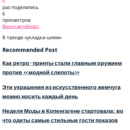
0
раз поделились
6
просмотров
Вконтакте
Класс
В тренде «укладка-шлем»
Recommended Post
Как ретро-принты стали главным оружием
против «модной слепоты»
Эти украшения из искусственного жемчуга
можно носить каждый день
Неделя Моды в Копенгагене стартовала: во
что одеты самые стильные гости показов